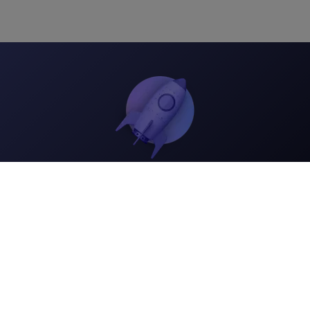
Ambitive Digitalagentur
Härdrich & Meister GbR
Talstraße 12b, D-99089 Erfurt