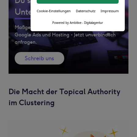
Du suchst professionelle
Unterstützung?
Cookie-Einstellungen
Datenschutz
Impressum
Powered by Ambitive - Digitalagentur
Maßgeschneiderte Lösungen für Website, SEO,
Google Ads und Hosting - Jetzt unverbindlich
anfragen.
Schreib uns
Die Macht der Topical Authority
im Clustering