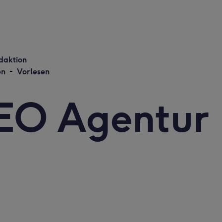
daktion
en
-
Vorlesen
SEO Agentur